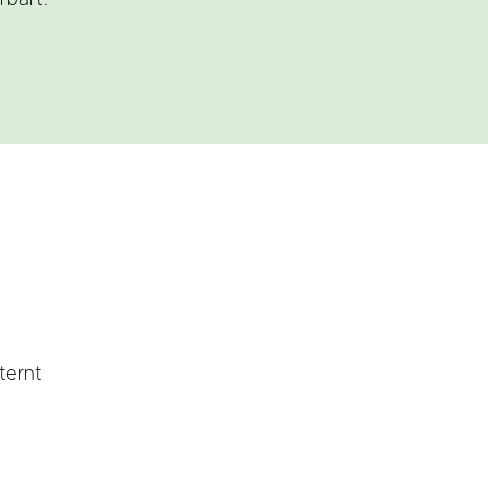
rbart.
ternt