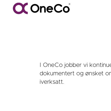
Tiltak
I OneCo jobber vi kontinu
dokumentert og ønsket om å
iverksatt.