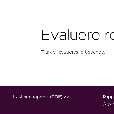
Evaluere r
Tiltak vil evalueres fortløpende.
Last ned rapport (PDF) >>
Rapp
Års-