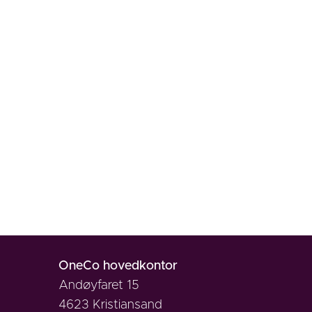
OneCo hovedkontor
Andøyfaret 15
4623 Kristiansand