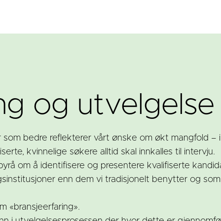
ng og utvelgelse
er som bedre reflekterer vårt ønske om økt mangfold – 
erte, kvinnelige søkere alltid skal innkalles til intervju.
sbyrå om å identifisere og presentere kvalifiserte kandi
sinstitusjoner enn dem vi tradisjonelt benytter og som h
om «bransjeerfaring».