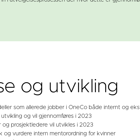
ønn i utvelgelsesprosessen der hvor dette er gjennomfø
e og utvikling
deller som allerede jobber i OneCo både internt og eks
utvikling og vil gjennomføres i 2023
g prosjektledere vil utvikles i 2023
k og vurdere intern mentorordning for kvinner