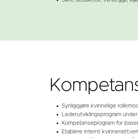
Sikre deltakelse fra begge kj
Kompetans
Synliggjøre kvinnelige rollemo
Lederutviklingsprogram under 
Kompetanseprogram for baser o
Etablere internt kvinnenettver