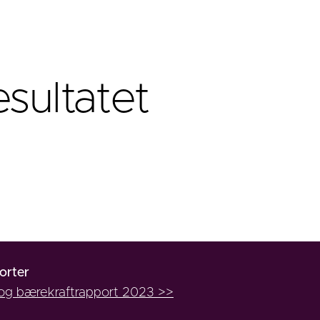
esultatet
orter
 og bærekraftrapport 2023 >>